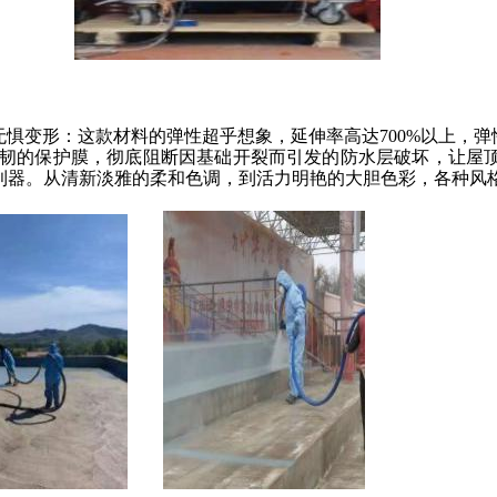
无惧变形：这款材料的弹性超乎想象，延伸率
高达
700%以上，
韧的保护膜，彻底阻断因基础开裂而引发的防水层破坏，
让屋
利器。从清新淡雅的柔和色调，到活力明艳的大胆色彩，各种风