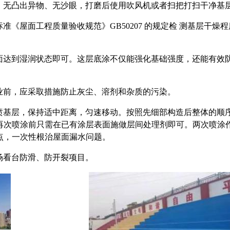
、无凸出异物、无沙眼，打磨后使用吹风机或者扫把打扫干净基
标准《屋面工程质量验收规范》
GB50207 的规定检
测基层干燥程
面达到湿润状态即可。这层
底涂不仅能强化基础强度，还能有效
业前，应采取措施防止灰尘、溶剂和杂质的污染。
喷基层，保持适中距离，匀
速移动。按照先细部构
造后整体的顺
再次喷涂前只需在已有涂层表面施做层间处理剂即可。两次喷涂
点，一次
性根治屋面漏水问
题。
场看台防滑、防
开裂项目。