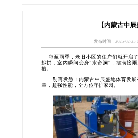
【内蒙古中辰
发布时间：2025-02-25 0
每至雨季，老旧小区的住户们就开启了
起拱，室内瞬间变身“水帘洞”，摆满接
糟。
别再发愁！
内蒙古中辰盛地体育发展
章，超强性能，全方
位守护家园。