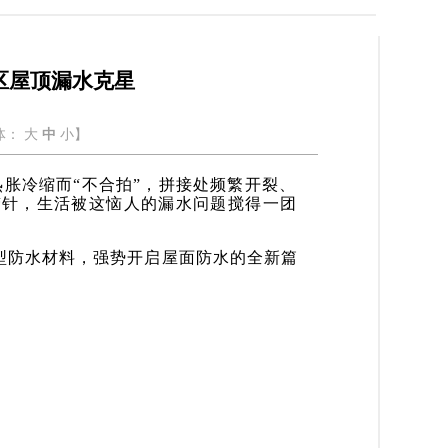
区屋顶漏水克星
体：
大
中
小
】
胀冷缩而“不合拍
”，拼接处频繁开裂、
捞针，生活被这恼人的漏水问题搅得一团
型防水材料，强势开启屋面防水的全新篇