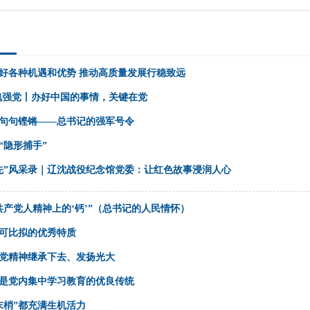
好各种机遇和优势 推动高质量发展行稳致远
魂强党丨办好中国的事情，关键在党
句句铿锵——总书记的强军号令
“隐形捕手”
先”风采录｜辽沈战役纪念馆党委：让红色故事浸润人心
共产党人精神上的‘钙’”（总书记的人民情怀）
可比拟的优秀特质
党精神继承下去、发扬光大
是党内集中学习教育的优良传统
末梢”都充满生机活力