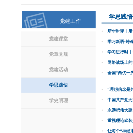
学思践悟
党建工作
•
新华时评丨用
党建课堂
•
学习新语·铸
•
学习进行时丨
党章党规
•
网络战场上的
党建活动
•
全国“两优一
学思践悟
•
“理想信念是
•
中国共产党无
学史明理
•
永远把伟大建
•
重视理论武装
•
让每个“神经