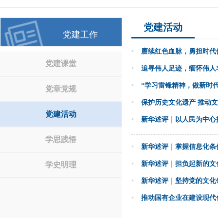
党建活动
党建工作
•
赓续红色血脉，勇担时代
党建课堂
•
追寻伟人足迹，缅怀伟人
•
“学习雷锋精神，做新时代
党章党规
•
保护历史文化遗产 推动
党建活动
•
新华述评｜以人民为中心
学思践悟
•
新华述评｜掌握信息化条
•
新华述评｜担负起新的文
学史明理
•
新华述评｜坚持党的文化
•
推动国有企业在建设现代