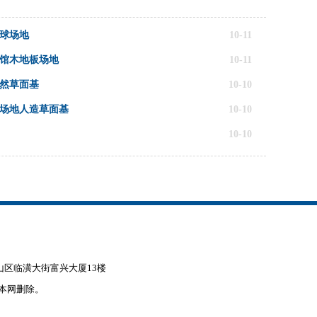
网球场地
10-11
场馆木地板场地
10-11
天然草面基
10-10
球场地人造草面基
10-10
10-10
赤峰市松山区临潢大街富兴大厦13楼
本网删除。